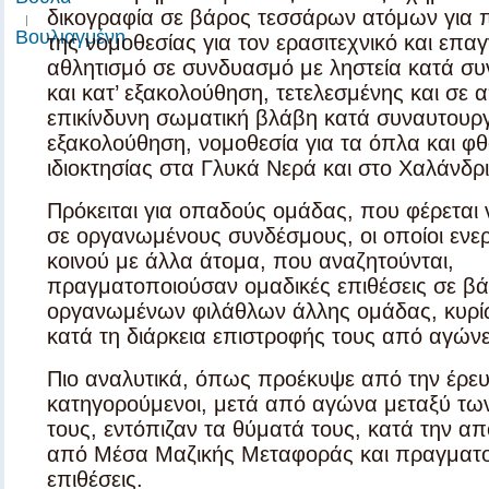
δικογραφία σε βάρος τεσσάρων ατόμων για
|
Βουλιαγμένη
της νομοθεσίας για τον ερασιτεχνικό και επα
αθλητισμό σε συνδυασμό με ληστεία κατά συ
και κατ’ εξακολούθηση, τετελεσμένης και σε 
επικίνδυνη σωματική βλάβη κατά συναυτουργί
εξακολούθηση, νομοθεσία για τα όπλα και φ
ιδιοκτησίας
στα
Γλυκά Νερά και
στο
Χαλάνδρι
Πρόκειται για οπαδούς ομάδας, που φέρεται
σε οργανωμένους συνδέσμους, οι οποίοι εν
κοινού με άλλα άτομα, που αναζητούνται,
πραγματοποιούσαν ομαδικές επιθέσεις σε β
οργανωμένων φιλάθλων άλλης ομάδας, κυρί
κατά τη διάρκεια επιστροφής τους από αγώνε
Πιο αναλυτικά, όπως προέκυψε από την έρευ
κατηγορούμενοι, μετά από αγώνα μεταξύ τ
τους, εντόπιζαν τα θύματά τους, κατά την α
από Μέσα Μαζικής Μεταφοράς και πραγματο
επιθέσεις.