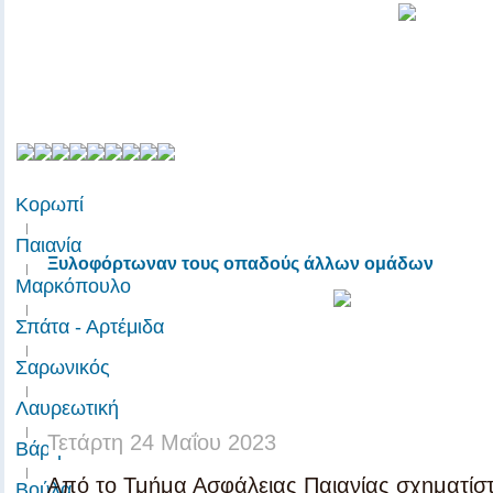
Κορωπί
Παιανία
|
Παιανία
Ξυλοφόρτωναν τους οπαδούς άλλων ομάδων
|
Μαρκόπουλο
|
Σπάτα - Αρτέμιδα
|
Σαρωνικός
|
Λαυρεωτική
|
Τετάρτη 24 Μαΐου 2023
Μεσογιανες.γρ
Meso
Βάρη
|
Από
το
Τμήμα Ασφάλειας Παιανίας σχηματίσ
Βούλα